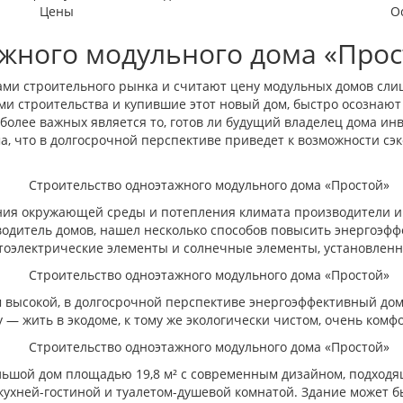
Цены
О
жного модульного дома «Прос
ами строительного рынка и считают цену модульных домов слишк
и строительства и купившие этот новый дом, быстро осознают
иболее важных является то, готов ли будущий владелец дома ин
а, что в долгосрочной перспективе приведет к возможности сэ
ния окружающей среды и потепления климата производители и
дитель домов, нашел несколько способов повысить энергоэффе
тоэлектрические элементы и солнечные элементы, установленн
 высокой, в долгосрочной перспективе энергоэффективный дом 
 — жить в экодоме, к тому же экологически чистом, очень комф
ьшой дом площадью 19,8 м² с современным дизайном, подходя
ухней-гостиной и туалетом-душевой комнатой. Здание может быт