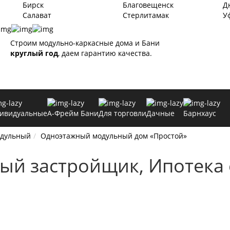
Бирск
Благовещенск
Д
Салават
Стерлитамак
У
Строим модульно-каркасные дома и Бани
круглый год
, даем гарантию качества.
ивидуальные
А-Фрейм Бани
Для торговли
Дачные
Барнхаус
одульный
Одноэтажный модульный дом «Простой»
ый застройщик, Ипотека