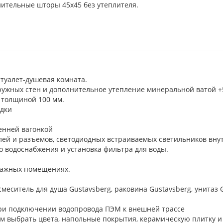
ительные шторы 45х45 без утеплителя.
 туалет-душевая комната.
ужных стен и дополнительное утепление минеральной ватой +
 толщиной 100 мм.
одки
енней вагонкой
лей и разъемов, светодиодных встраиваемых светильников вну
о водоснабжения и установка фильтра для воды.
влажных помещениях.
еситель для душа Gustavsberg, раковина Gustavsberg, унитаз Gu
ри подключении водопровода ПЭМ к внешней трассе
ам выбрать цвета, напольные покрытия, керамическую плитку 