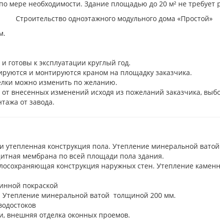
 по мере необходимости. Здание площадью до 20 м² не требует 
м.
и готовы к эксплуатации круглый год.
тируются и монтируются краном на площадку заказчика.
елки можно изменить по желанию.
т от внесенных изменений исходя из пожеланий заказчика, выб
тажа от завода.
 и утепленная конструкция пола. Утепление минеральной вато
щитная мембрана по всей площади пола здания.
осохраняющая конструкция наружных стен. Утепление каменно
шинной покраской
S. Утепление минеральной ватой толщиной 200 мм.
водостоков
и, внешняя отделка оконных проемов.