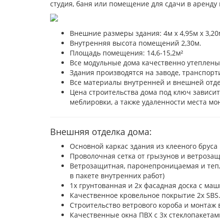
студия, баня или помещение для сдачи в аренду
Внешние размеры здания: 4м х 4,95м х 3,20
Внутренняя высота помещений 2,30м.
Площадь помещения: 14,6-15,2м²
Все модульные дома качественно утеплены 
Здания производятся на заводе, транспор
Все материалы внутренней и внешней отд
Цена строительства дома под ключ зависи
меблировки, а также удаленности места мон
Внешняя отделка дома:
Основной каркас здания из клееного бруса
Проволочная сетка от грызунов и ветроза
Ветрозащитная, паронепроницаемая и тепл
в пакете внутренних работ)
1x грунтованная и 2x фасадная доска с ма
Качественное кровельное покрытие 2x SB
Строительство ветрового короба и монтаж 
Качественные окна ПВХ с 3х стеклопакетам