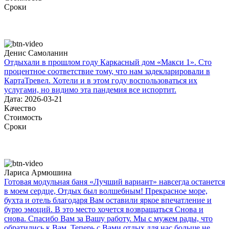
Сроки
Денис Самоланин
Отдыхали в прошлом году Каркасный дом «Макси 1». Сто
процентное соответствие тому, что нам задекларировали в
КартаТревел. Хотели и в этом году воспользоваться их
услугами, но видимо эта пандемия все испортит.
Дата: 2026-03-21
Качество
Стоимость
Сроки
Лариса Армюшина
Готовая модульная баня «Лучший вариант» навсегда останется
в моем сердце, Отдых был волшебным! Прекрасное море,
бухта и отель благодаря Вам оставили яркое впечатление и
бурю эмоций. В это место хочется возвращаться Снова и
снова. Спасибо Вам за Вашу работу. Мы с мужем рады, что
обратились к Вам. Теперь с Вами отдых для нас больше не