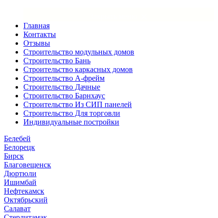
×
Закрыть меню
Главная
Контакты
Отзывы
Строительство модульных домов
Строительство Бань
Строительство каркасных домов
Строительство А-фрейм
Строительство Дачные
Строительство Барнхаус
Строительство Из СИП панелей
Строительство Для торговли
Индивидуальные постройки
Белебей
Белорецк
Бирск
Благовещенск
Дюртюли
Ишимбай
Нефтекамск
Октябрьский
Салават
Стерлитамак