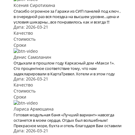
Ксения Сиротихина
Спасибо огромное за Гаражи из СИП панелей под ключ ,
в очередной раз вся поездка на высшем уровне...цена и
условия шикарны...все понравилось как и всегда !!!
Дата: 2026-03-21
Качество
Стоимость
Сроки
Денис Самоланин
Отдыхали в прошлом году Каркасный дом «Макси 1».
Сто процентное соответствие тому, что нам
задекларировали в КартаТревел. Хотели и в этом году
Дата: 2026-03-21
воспользоваться их услугами, но видимо эта пандемия
все испортит.
Качество
Стоимость
Сроки
Лариса Армюшина
Готовая модульная баня «Лучший вариант» навсегда
останется в моем сердце, Отдых был волшебным!
Прекрасное море, бухта и отель благодаря Вам оставили
Дата: 2026-03-21
яркое впечатление и бурю эмоций. В это место хочется