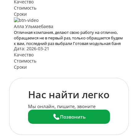
возвращаться Снова и снова. Спасибо Вам за Вашу
Качество
работу. Мы с мужем рады, что обратились к Вам. Теперь
Стоимость
с Вами отдых для нас больше не проблема
Сроки
Алла Ульмаебаева
Отличная компания, делают свою работу на отлично,
обращаемся не в первый раз, только обращается будем
к вам, последний раз выбрали Готовая модульная баня
Дата: 2026-03-21
«Лучший вариант»
Качество
Стоимость
Сроки
Нас найти легко
Мы онлайн, пишите, звоните
Позвонить