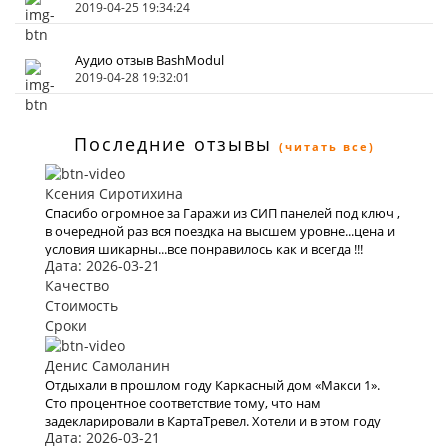
2019-04-25 19:34:24
Аудио отзыв BashModul
2019-04-28 19:32:01
Последние отзывы
(читать все)
Ксения Сиротихина
Спасибо огромное за Гаражи из СИП панелей под ключ ,
в очередной раз вся поездка на высшем уровне...цена и
условия шикарны...все понравилось как и всегда !!!
Дата: 2026-03-21
Качество
Стоимость
Сроки
Денис Самоланин
Отдыхали в прошлом году Каркасный дом «Макси 1».
Сто процентное соответствие тому, что нам
задекларировали в КартаТревел. Хотели и в этом году
Дата: 2026-03-21
воспользоваться их услугами, но видимо эта пандемия