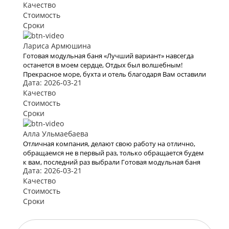
все испортит.
Качество
Стоимость
Сроки
Лариса Армюшина
Готовая модульная баня «Лучший вариант» навсегда
останется в моем сердце, Отдых был волшебным!
Прекрасное море, бухта и отель благодаря Вам оставили
Дата: 2026-03-21
яркое впечатление и бурю эмоций. В это место хочется
возвращаться Снова и снова. Спасибо Вам за Вашу
Качество
работу. Мы с мужем рады, что обратились к Вам. Теперь
Стоимость
с Вами отдых для нас больше не проблема
Сроки
Алла Ульмаебаева
Отличная компания, делают свою работу на отлично,
обращаемся не в первый раз, только обращается будем
к вам, последний раз выбрали Готовая модульная баня
Дата: 2026-03-21
«Лучший вариант»
Качество
Стоимость
Сроки