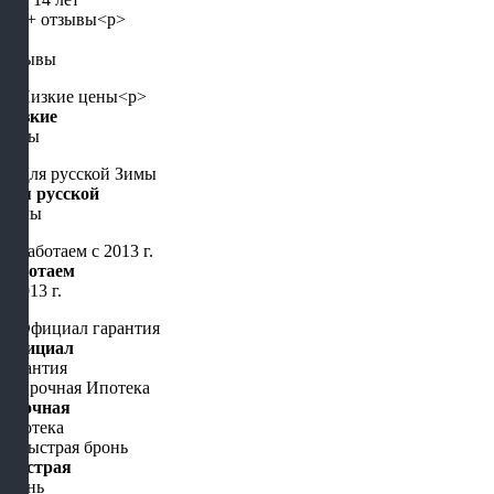
5+
отзывы
Низкие
цены
Для русской
Зимы
Работаем
с 2013 г.
Официал
гарантия
Срочная
Ипотека
Быстрая
бронь