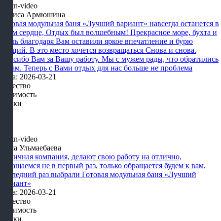
Лариса Армюшина
Готовая модульная баня «Лучший вариант» навсегда останется в
моем сердце, Отдых был волшебным! Прекрасное море, бухта и
отель благодаря Вам оставили яркое впечатление и бурю
эмоций. В это место хочется возвращаться Снова и снова.
Спасибо Вам за Вашу работу. Мы с мужем рады, что обратились
к Вам. Теперь с Вами отдых для нас больше не проблема
Дата: 2026-03-21
Качество
Стоимость
Сроки
Алла Ульмаебаева
Отличная компания, делают свою работу на отлично,
обращаемся не в первый раз, только обращается будем к вам,
последний раз выбрали Готовая модульная баня «Лучший
вариант»
Дата: 2026-03-21
Качество
Стоимость
Сроки