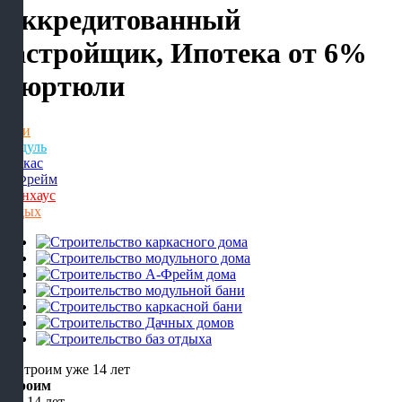
Аккредитованный
застройщик, Ипотека от 6%
Дюртюли
Бани
Модуль
Каркас
А-Фрейм
Барнхаус
Отдых
Строим
уже 14 лет