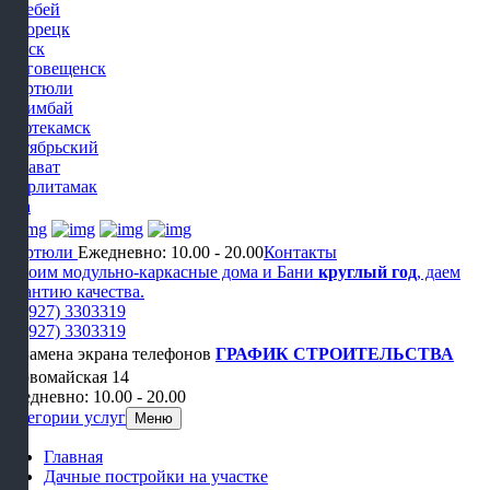
Белебей
Белорецк
Бирск
Благовещенск
Дюртюли
Ишимбай
Нефтекамск
Октябрьский
Салават
Стерлитамак
Уфа
Дюртюли
Ежедневно: 10.00 - 20.00
Контакты
Строим модульно-каркасные дома и Бани
круглый год
, даем
гарантию качества.
+7 (927) 3303319
+7 (927) 3303319
ГРАФИК СТРОИТЕЛЬСТВА
Первомайская 14
Ежедневно: 10.00 - 20.00
Категории услуг
Меню
Главная
Дачные постройки на участке